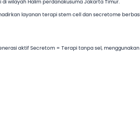
si di wilayah Halim perdanakusuma Jakarta Timur.
menghadirkan layanan terapi stem cell dan secretome be
regenerasi aktif Secretom = Terapi tanpa sel, mengguna